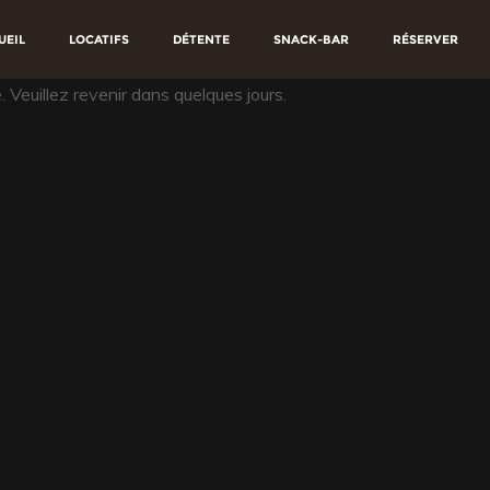
UEIL
LOCATIFS
DÉTENTE
SNACK-BAR
RÉSERVER
Veuillez revenir dans quelques jours.