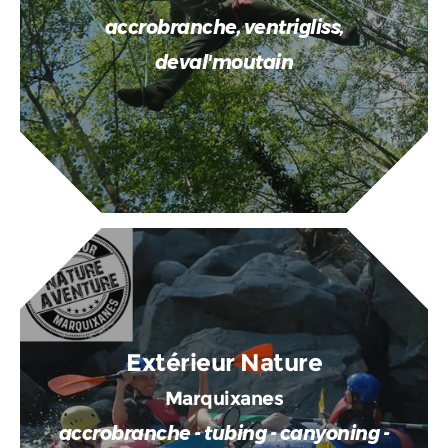
accrobranche, ventrigliss,
deval'moutain
Extérieur Nature
Marquixanes
accrobranche - tubing - canyoning -