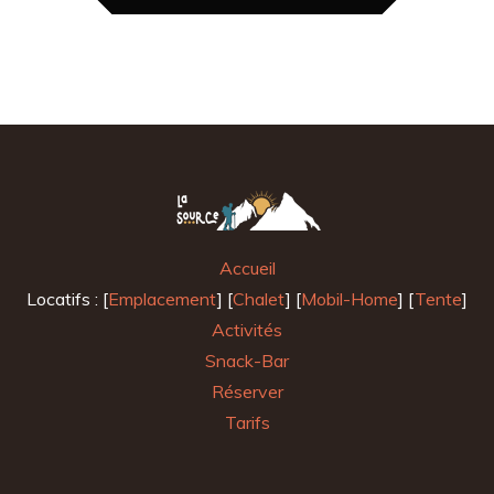
Accueil
Locatifs : [
Emplacement
] [
Chalet
] [
Mobil-Home
] [
Tente
]
Activités
Snack-Bar
Réserver
Tarifs