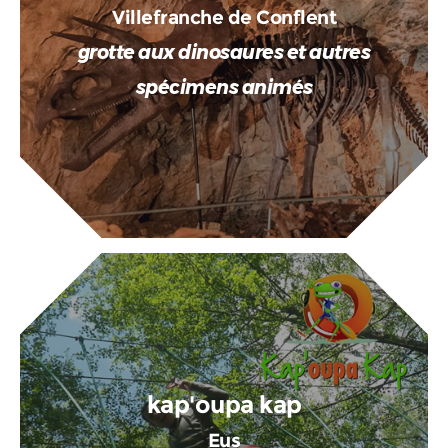
Villefranche de Conflent
grotte aux dinosaures et autres
spécimens animés
kap'oupa kap
Eus