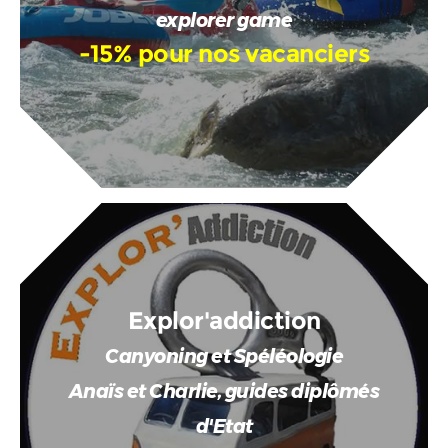
explorer game
-15% pour nos vacanciers
Explor'addiction
Canyoning et Spéléologie
Anaïs et Charlie, guides diplômés
d'Etat