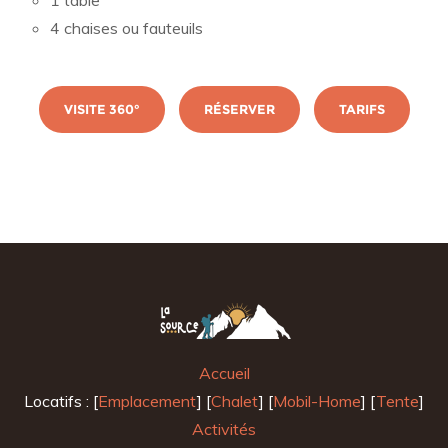
1 table
4 chaises ou fauteuils
VISITE 360°
RÉSERVER
TARIFS
Accueil
Locatifs : [
Emplacement
] [
Chalet
] [
Mobil-Home
] [
Tente
]
Activités