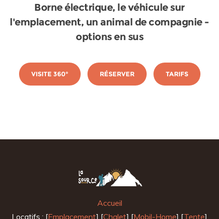
Borne électrique, le véhicule sur
l'emplacement, un animal de compagnie -
options en sus
VISITE 360°
RÉSERVER
TARIFS
Accueil
Locatifs : [
Emplacement
] [
Chalet
] [
Mobil-Home
] [
Tente
]